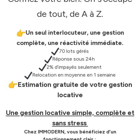
biens
vendus
Nos
de tout, de A à Z.
& loués
honoraires
notre
Un seul interlocuteur, une gestion
Contact
agence
complète, une réactivité immédiate.
70 lots gérés
Réponse sous 24h
2% d’impayés seulement
Relocation en moyenne en 1 semaine
Estimation gratuite de votre gestion
locative
Une gestion locative simple, complète et
sans stress
Chez IMMODERN, vous bénéficiez d’un
fonctionnement clair :