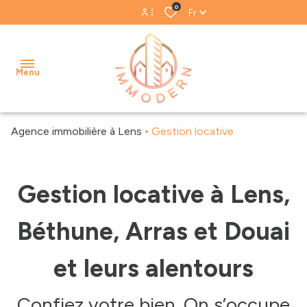
0
Fr
Espace propriétaire
Menu
Espace gestion
Agence immobilière à Lens
Gestion locative
accueil
acheter
Gestion locative à Lens,
Biens
Notre
louer
vendus
équipe
Béthune, Arras et Douai
estimer
Biens
Nos
loués
avis
gestion
et leurs alentours
clients
locative
Confiez votre bien. On s’occupe
Blog