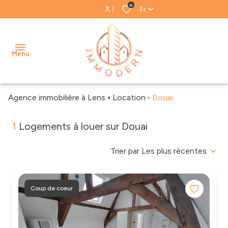
0
Fr
Espace propriétaire
Menu
Espace gestion
Agence immobilière à Lens
Location
Douai
accueil
1
Logements à louer sur Douai
acheter
Biens
Notre
louer
Trier par Les plus récentes
vendus
équipe
estimer
Biens
Nos
loués
avis
Coup de coeur
gestion
clients
locative
Blog