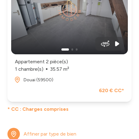
biens
vendus
Nos
& loués
honoraires
notre
Contact
agence
Appartement 2 pièce(s)
1 chambre(s)
35.57 m²
Douai (59500)
620 € CC*
* CC : Charges comprises
Affiner par type de bien