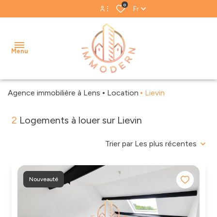
0
Fr
Espace propriétaire
Menu
Espace gestion
Agence immobilière à Lens
Location
Lievin
accueil
2
Logements à louer sur Lievin
acheter
Biens
Notre
louer
Trier par Les plus récentes
vendus
équipe
estimer
Biens
Nos
loués
avis
Nouveauté
gestion
clients
locative
Blog