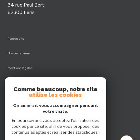
84 rue Paul Bert
62300 Lens
plan du site
nos partenaires
mentions légales
admin
Comme beaucoup, notre site
utilise les cookies
nos honoraires
On aimerait vous accompagner pendant
votre visite.
politique rgpd
En poursuivant, vous acceptez l'utilisation des
cookies par ce site, afin de vous proposer des
cookies
contenus adaptés et réaliser des statistiques !