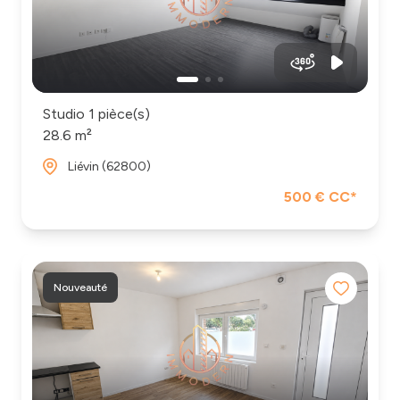
biens
vendus
Nos
& loués
honoraires
notre
Contact
agence
Studio 1 pièce(s)
28.6 m²
Liévin (62800)
500 € CC*
Nouveauté