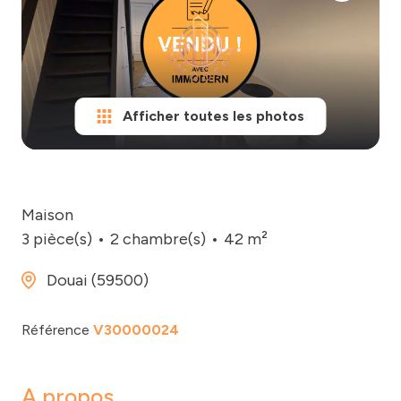
biens
vendus
Nos
& loués
honoraires
notre
Contact
agence
Afficher toutes les photos
Maison
3 pièce(s)
2 chambre(s)
42 m²
Douai (59500)
Référence
V30000024
A propos