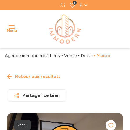
0
Fr
Espace propriétaire
Menu
Espace gestion
Agence immobilière à Lens
Vente
Douai
Maison
accueil
acheter
Retour aux résultats
Biens
Notre
louer
vendus
équipe
Partager ce bien
estimer
Biens
Nos
loués
avis
gestion
clients
locative
Vendu
Blog