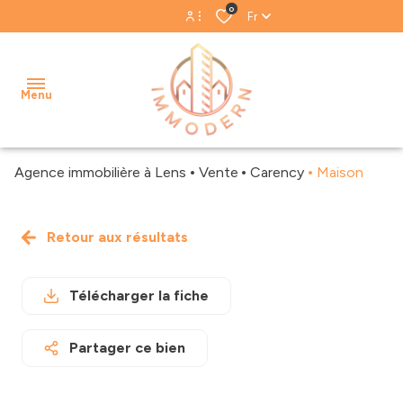
0
Fr
Espace propriétaire
Menu
Espace gestion
Agence immobilière à Lens
Vente
Carency
Maison
accueil
acheter
Retour aux résultats
Biens
Notre
louer
vendus
équipe
Télécharger la fiche
estimer
Biens
Nos
loués
avis
gestion
Partager ce bien
clients
locative
Blog