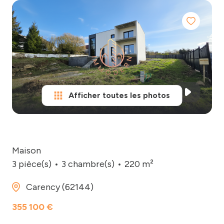
biens
vendus
Nos
& loués
honoraires
notre
Contact
agence
Afficher toutes les photos
Maison
3 pièce(s)
3 chambre(s)
220 m²
Carency (62144)
355 100 €