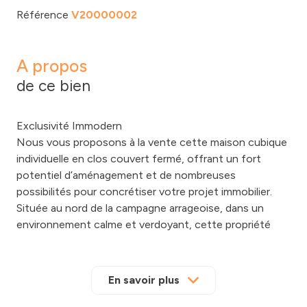
Référence
V20000002
A propos
de ce bien
Exclusivité Immodern
Nous vous proposons à la vente cette maison cubique
individuelle en clos couvert fermé, offrant un fort
potentiel d’aménagement et de nombreuses
possibilités pour concrétiser votre projet immobilier.
Située au nord de la campagne arrageoise, dans un
environnement calme et verdoyant, cette propriété
bénéficie d’un emplacement privilégié, à seulement 20
minutes du centre-ville de Lens, permettant de
concilier tranquillité et proximité des commodités.
En savoir plus
Le bien se compose de deux plateaux d’environ 110 m²
chacun, offrant de vastes volumes à aménager selon