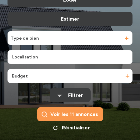
biens
vendus
Nos
& loués
Estimer
à l'année
honoraires
notre
Contact
Type de bien
agence
Budget
Filtrer
Voir les
11
annonces
Réinitialiser