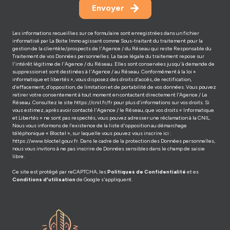
Envoyer
Les informations recueillies sur ce formulaire sont enregistrées dans un fichier
informatisé par La Boite Immo agissant comme Sous-traitant du traitement pour la
gestion de la clientèle/prospects de l'Agence / du Réseau qui reste Responsable du
Traitement de vos Données personnelles. La base légale du traitement repose sur
l'intérêt légitime de l'Agence / du Réseau. Elles sont conservées jusqu'à demande de
suppression et sont destinées à l'Agence / au Réseau. Conformément à la loi «
informatique et libertés », vous disposez des droits d’accès, de rectification,
d’effacement, d’opposition, de limitation et de portabilité de vos données. Vous pouvez
retirer votre consentement à tout moment en contactant directement l’Agence / Le
Réseau. Consultez le site
https://cnil.fr/fr
pour plus d’informations sur vos droits. Si
vous estimez, après avoir contacté l'Agence / le Réseau, que vos droits « Informatique
et Libertés » ne sont pas respectés, vous pouvez adresser une réclamation à la CNIL.
Nous vous informons de l’existence de la liste d'opposition au démarchage
téléphonique « Bloctel », sur laquelle vous pouvez vous inscrire ici :
https://www.bloctel.gouv.fr
. Dans le cadre de la protection des Données personnelles,
nous vous invitons à ne pas inscrire de Données sensibles dans le champ de saisie
libre.
Ce site est protégé par reCAPTCHA, les
Politiques de Confidentialité
et es
Conditions d'utilisation
de Google s'appliquent.