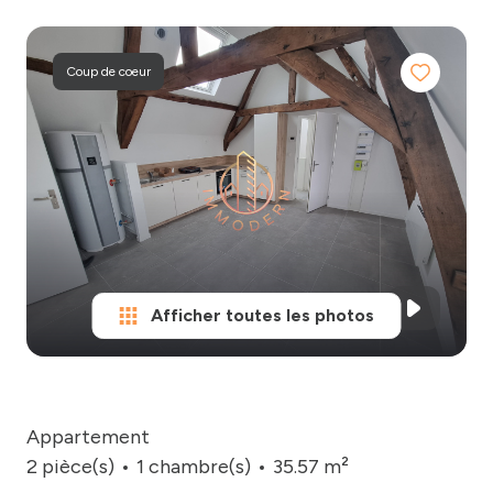
biens
vendus
Nos
& loués
honoraires
Coup de coeur
notre
Contact
agence
Afficher toutes les photos
Appartement
2 pièce(s)
1 chambre(s)
35.57 m²