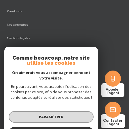
plan du site
nos partenaires
mentions légales
admin
Comme beaucoup, notre site
utilise les cookies
nos honoraires
On aimerait vous accompagner pendant
votre visite.
politique rgpd
En poursuivant, vous acceptez l'utilisation des
Appeler
cookies par ce site, afin de vous proposer des
cookies
l'agent
contenus adaptés et réaliser des statistiques !
© 2026 | Tous droits réservés
PARAMÉTRER
Contacter
l'agent