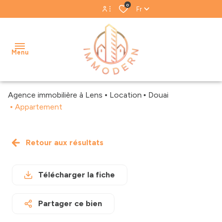
0
Fr
Espace propriétaire
Menu
Espace gestion
Agence immobilière à Lens
Location
Douai
accueil
Appartement
acheter
Biens
Notre
Retour aux résultats
louer
vendus
équipe
estimer
Biens
Nos
Télécharger la fiche
loués
avis
gestion
clients
locative
Partager ce bien
Blog